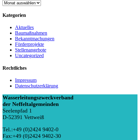
Archiv
Kategorien
Aktuelles
Baumaßnahmen
Bekanntmachungen
Förderprojekte
Stellenangebote
Uncategorized
Rechtliches
Impressum
Datenschutzerklärung
Wasserleitungszweckverband
der Neffeltalgemeinden
Seelenpfad 1
D-52391 Vettweiß
Tel.:+49 (0)2424 9402-0
Fax:+49 (0)2424 9402-30