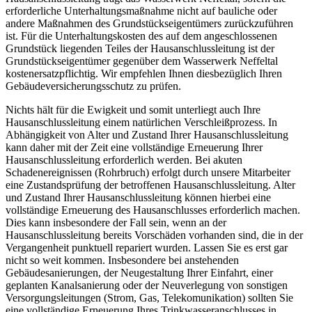
erforderliche Unterhaltungsmaßnahme nicht auf bauliche oder
andere Maßnahmen des Grundstückseigentümers zurückzuführen
ist. Für die Unterhaltungskosten des auf dem angeschlossenen
Grundstück liegenden Teiles der Hausanschlussleitung ist der
Grundstückseigentümer gegenüber dem Wasserwerk Neffeltal
kostenersatzpflichtig. Wir empfehlen Ihnen diesbezüglich Ihren
Gebäudeversicherungsschutz zu prüfen.
Nichts hält für die Ewigkeit und somit unterliegt auch Ihre
Hausanschlussleitung einem natürlichen Verschleißprozess. In
Abhängigkeit von Alter und Zustand Ihrer Hausanschlussleitung
kann daher mit der Zeit eine vollständige Erneuerung Ihrer
Hausanschlussleitung erforderlich werden. Bei akuten
Schadenereignissen (Rohrbruch) erfolgt durch unsere Mitarbeiter
eine Zustandsprüfung der betroffenen Hausanschlussleitung. Alter
und Zustand Ihrer Hausanschlussleitung können hierbei eine
vollständige Erneuerung des Hausanschlusses erforderlich machen.
Dies kann insbesondere der Fall sein, wenn an der
Hausanschlussleitung bereits Vorschäden vorhanden sind, die in der
Vergangenheit punktuell repariert wurden. Lassen Sie es erst gar
nicht so weit kommen. Insbesondere bei anstehenden
Gebäudesanierungen, der Neugestaltung Ihrer Einfahrt, einer
geplanten Kanalsanierung oder der Neuverlegung von sonstigen
Versorgungsleitungen (Strom, Gas, Telekomunikation) sollten Sie
eine vollständige Erneuerung Ihres Trinkwasseranschlusses in