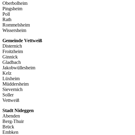
Oberbolheim
Pingsheim
Poll
Rath
Rommelsheim
Wissersheim
Gemeinde Vettweiß
Disternich
Froitzheim
Ginnick
Gladbach
Jakobwüllesheim
Kelz
Lüxheim
Müddersheim
Sievernich
Soller
Vettweiß
Stadt Nideggen
Abenden
Berg-Thuir
Brück
Embken